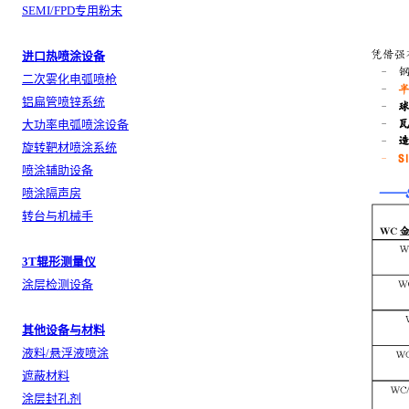
SEMI/FPD专用粉末
进口热喷涂设备
二次雾化电弧喷枪
铝扁管喷锌系统
大功率电弧喷涂设备
旋转靶材喷涂系统
喷涂辅助设备
喷涂隔声房
转台与机械手
3T辊形测量仪
涂层检测设备
其他设备与材料
液料/悬浮液喷涂
遮蔽材料
涂层封孔剂