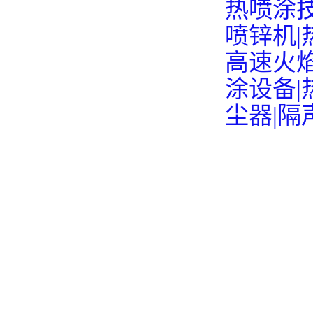
热喷涂技
喷锌机|
高速火焰
涂设备|
尘器|隔