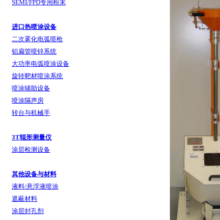
SEMI/FPD专用粉末
进口热喷涂设备
二次雾化电弧喷枪
铝扁管喷锌系统
大功率电弧喷涂设备
旋转靶材喷涂系统
喷涂辅助设备
喷涂隔声房
转台与机械手
3T辊形测量仪
涂层检测设备
其他设备与材料
液料/悬浮液喷涂
遮蔽材料
涂层封孔剂