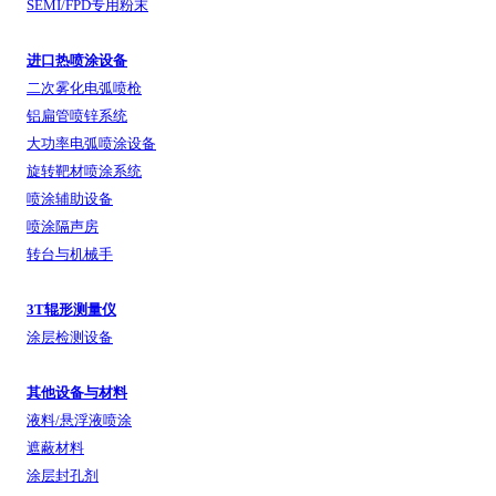
SEMI/FPD专用粉末
进口热喷涂设备
二次雾化电弧喷枪
铝扁管喷锌系统
大功率电弧喷涂设备
旋转靶材喷涂系统
喷涂辅助设备
喷涂隔声房
转台与机械手
3T辊形测量仪
涂层检测设备
其他设备与材料
液料/悬浮液喷涂
遮蔽材料
涂层封孔剂