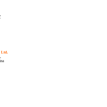
室
 Ltd.
,
ina