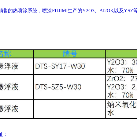
售的热喷涂系统，喷涂FUJIMI生产的Y2O3、Al2O3,以及YS
址：