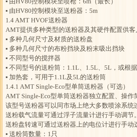
▪ 由HV80控制模块至喷枪：6m（最长）
▪ 由HV80控制模块至送粉器：5m
1.4 AMT HVOF送粉器
AMT提供多种类型的送粉器及其硬件配置供
▪ 多种几何尺寸及材质的送粉盘
▪ 多种几何尺寸的布粉挡块及粉末吸出挡块
▪ 不同型号的搅拌器
▪ 不同型号的送粉筒：1.1L、1.5L、5L，或
▪ 加热套，可用于1.1L及5L的送粉筒
1.4.1 AMT Single-Eco型单筒送粉器（可选）
AMT Single-Eco型单筒送粉器独立配置、操
该型号送粉器可以同市场上绝大多数喷涂系统
送粉载气流量可通过浮子流量计进行手动调节
送粉盘转速可通过送粉器上的电位计进行手动
▪ 送粉筒数量：1只