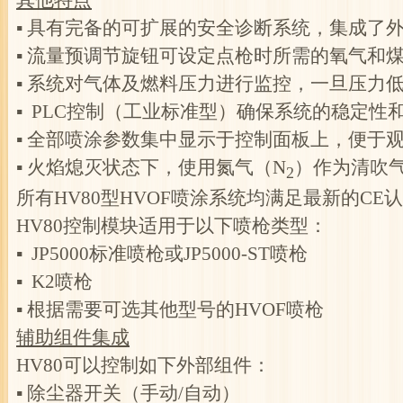
其他特点
▪ 具有完备的可扩展的安全诊断系统，集成了
▪ 流量预调节旋钮可设定点枪时所需的氧气和
▪ 系统对气体及燃料压力进行监控，一旦压力
▪ PLC控制（工业标准型）确保系统的稳定性
▪ 全部喷涂参数集中显示于控制面板上，便于
▪ 火焰熄灭状态下，使用氮气（N
）作为清吹
2
所有HV80型HVOF喷涂系统均满足最新的CE
HV80控制模块适用于以下喷枪类型：
▪ JP5000标准喷枪或JP5000-ST喷枪
▪ K2喷枪
▪ 根据需要可选其他型号的HVOF喷枪
辅助组件集成
HV80可以控制如下外部组件：
▪ 除尘器开关（手动/自动）